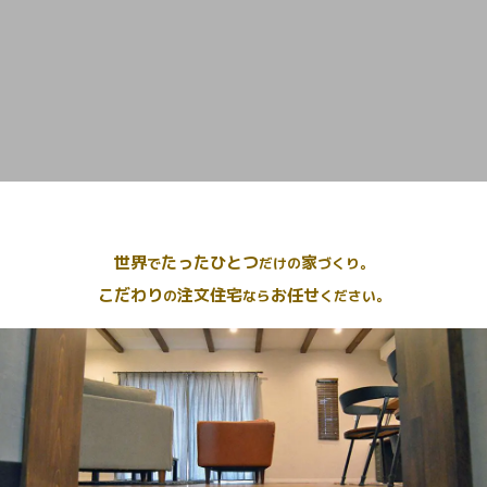
世界
たったひとつ
家
で
だけの
づくり。
こだわり
注文住宅
お任せ
の
なら
ください。