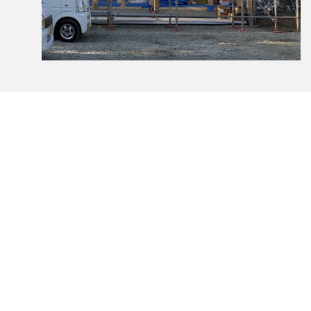
TOP
夏も冬も快適な住まい
夏の暑い陽射しは遮り、冬の温かい陽射しは取り入れられ
02
るよう窓の位置、向き、大きさから風の通り道まで考え、
POINT
一年中快適に過ごせる間取りをご提案させていただきま
す。
住宅の断熱性能について