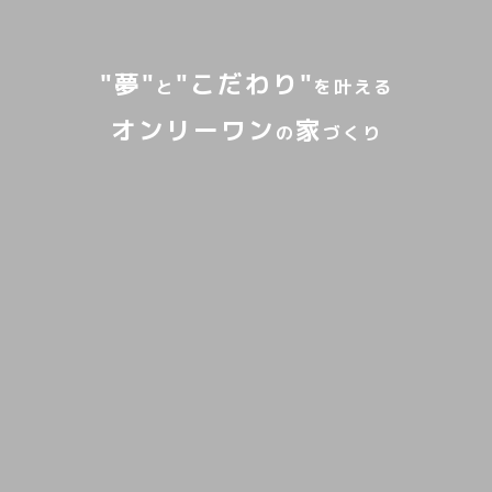
"夢"
"こだわり"
と
を叶える
オンリーワン
家
の
づくり