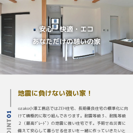
安心・快適・エコ
あなただけの憩いの家
地震に負けない強い家！
ozako小澤工務店では
ZEH
住宅、長期優良住宅の標準化に向
01
けて積極的に取り組んでおります。耐震等級３、耐風等級
POINT
２（最高ｸﾞﾚｰﾄﾞ）の地震に強い住宅です。予期せぬ災害に
備えて安心して暮らせる住まいを一緒に作っていきたいと